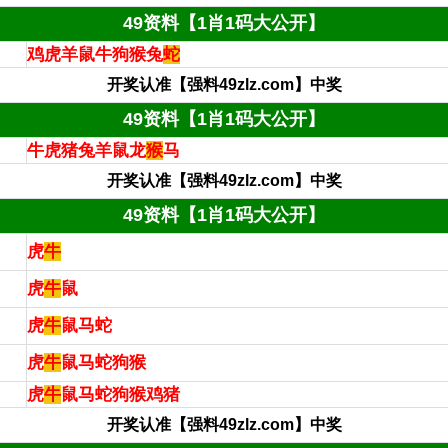
49资料【1肖1码大公开】
鸡虎羊鼠牛狗猴兔
蛇
开奖认准【强料49zlz.com】中奖
49资料【1肖1码大公开】
牛虎猪兔羊鼠龙
猴
马
开奖认准【强料49zlz.com】中奖
49资料【1肖1码大公开】
虎
牛
虎
牛
鼠
虎
牛
鼠马蛇
虎
牛
鼠马蛇狗猴
虎
牛
鼠马蛇狗猴鸡猪
开奖认准【强料49zlz.com】中奖