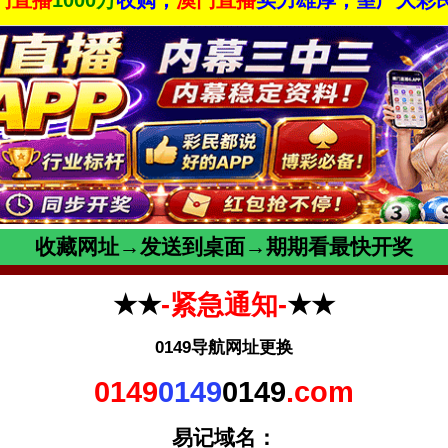
收藏网址→发送到桌面→期期看最快开奖
★★
-紧急通知-
★★
0149导航网址更换
0149
0149
0149
.com
易记域名：