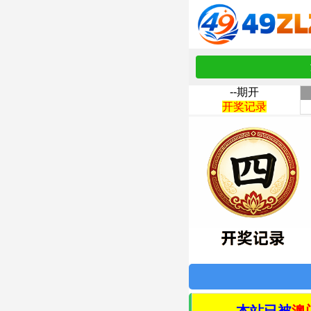
本站已被
澳