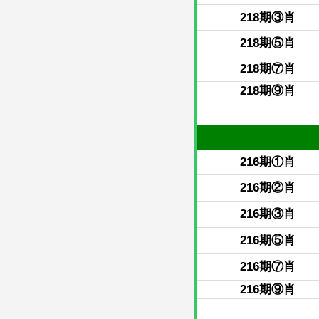
218期③肖
218期⑤肖
218期⑦肖
218期⑨肖
216期①肖
216期②肖
216期③肖
216期⑤肖
216期⑦肖
216期⑨肖