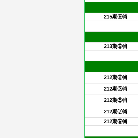
215期⑨肖
213期⑨肖
212期②肖
212期③肖
212期⑤肖
212期⑦肖
212期⑨肖