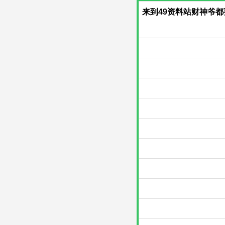
来到49资料站财神爷