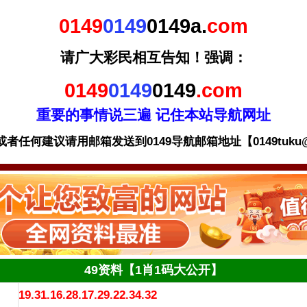
0149
0149
0149a.
com
请广大彩民相互告知！
强调：
0149
0149
0149
.com
重要的事情说三遍 记住本站导航网址
任何建议请用邮箱发送到0149导航邮箱地址【0149tuku@g
49资料【1肖1码大公开】
19.31.16.28.17.29.22.34.32