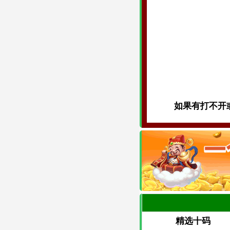
如果有打不开或者
精选十码